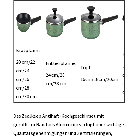
Bratpfanne:
Kassero
20 cm/22
Frittierpfanne:
20 cm/
Topf:
cm/24
24 cm/26
cm/24
cm/26
16cm/18cm/20cm
cm/28 cm
cm/26
cm/28
cm/28 
cm/30 cm
Das Zealkeep Antihaft-Kochgeschirrset mit
gerolltem Rand aus Aluminium verfügt über wichtige
Qualitätsgenehmigungen und Zertifizierungen,