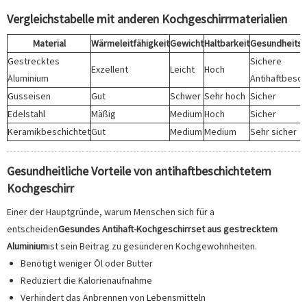
Vergleichstabelle mit anderen Kochgeschirrmaterialien
Material
Wärmeleitfähigkeit
Gewicht
Haltbarkeit
Gesundheitss
Gestrecktes
Sichere
Exzellent
Leicht
Hoch
Aluminium
Antihaftbesch
Gusseisen
Gut
Schwer
Sehr hoch
Sicher
Edelstahl
Mäßig
Medium
Hoch
Sicher
Keramikbeschichtet
Gut
Medium
Medium
Sehr sicher
Gesundheitliche Vorteile von antihaftbeschichtetem
Kochgeschirr
Einer der Hauptgründe, warum Menschen sich für a
entscheiden
Gesundes Antihaft-Kochgeschirrset aus gestrecktem
Aluminium
ist sein Beitrag zu gesünderen Kochgewohnheiten.
Benötigt weniger Öl oder Butter
Reduziert die Kalorienaufnahme
Verhindert das Anbrennen von Lebensmitteln